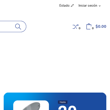
Estado:
Iniciar sesión
expand_more
$0.00
0
0