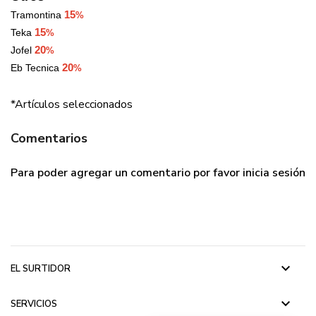
15
Tramontina
%
15
Teka
%
20
Jofel
%
20
Eb Tecnica
%
*Artículos seleccionados
Comentarios
Para poder agregar un comentario por favor
inicia sesión
keyboard_arrow_down
EL SURTIDOR
keyboard_arrow_down
SERVICIOS