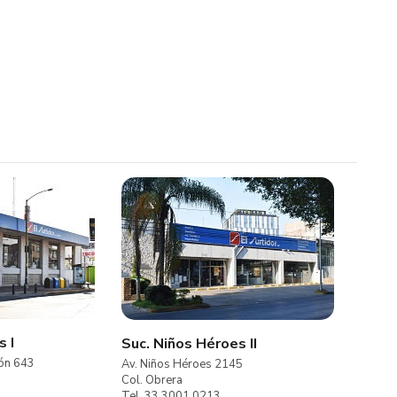
s I
Suc. Niños Héroes II
eón 643
Av. Niños Héroes 2145
Col. Obrera
Tel. 33 3001 0213