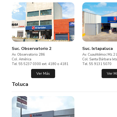
Suc. Observatorio 2
Suc. Ixtapaluca
Av. Observatorio 286
Av. Cuauhtémoc Mz.2 
Col. América
Col. Santa Bárbara Ixt
Tel. 55 5237 0300 ext. 4180 o 4181
Tel. 55 9131 5070
Ver Más
Ver M
Toluca