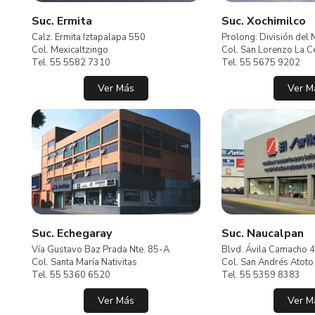
Suc. Ermita
Suc. Xochimilco
Calz. Ermita Iztapalapa 550
Prolong. División del
Col. Mexicaltzingo
Col. San Lorenzo La 
Tel. 55 5582 7310
Tel. 55 5675 9202
Ver Más
Ver M
Suc. Echegaray
Suc. Naucalpan
Vía Gustavo Baz Prada Nte. 85-A
Blvd. Ávila Camacho 
Col. Santa María Nativitas
Col. San Andrés Atoto
Tel. 55 5360 6520
Tel. 55 5359 8383
Ver Más
Ver M