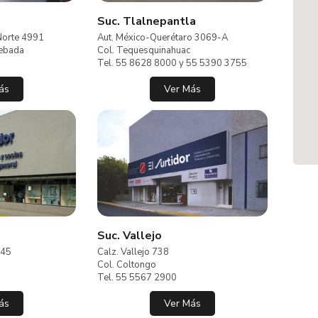
Suc. Tlalnepantla
 Norte 4991
Aut. México-Querétaro 3069-A
Cebada
Col. Tequesquinahuac
Tel. 55 8628 8000 y 55 5390 3755
ás
Ver Más
Suc. Vallejo
445
Calz. Vallejo 738
Col. Coltongo
Tel. 55 5567 2900
ás
Ver Más