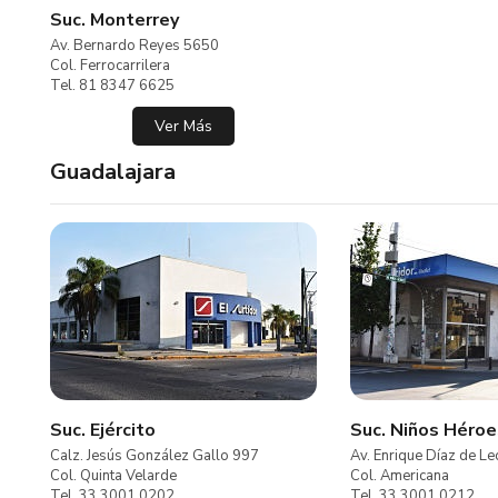
Suc. Monterrey
Av. Bernardo Reyes 5650
Col. Ferrocarrilera
Tel. 81 8347 6625
Ver Más
Guadalajara
Suc. Ejército
Suc. Niños Héroe
Calz. Jesús González Gallo 997
Av. Enrique Díaz de L
Col. Quinta Velarde
Col. Americana
Tel. 33 3001 0202
Tel. 33 3001 0212