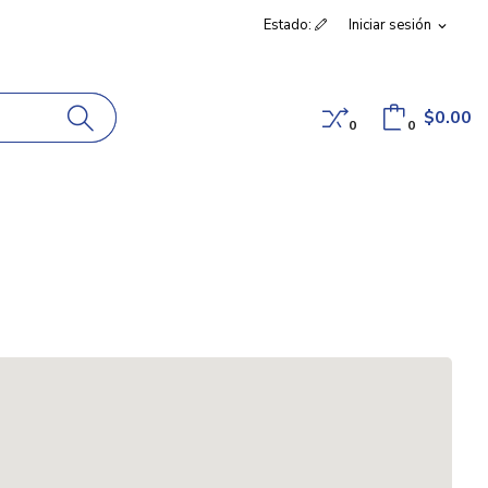
Estado:
Iniciar sesión
expand_more
$0.00
0
0