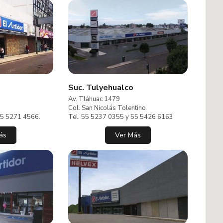
Suc. Tulyehualco
Av. Tláhuac 1479
Col. San Nicolás Tolentino
55 5271 4566.
Tel. 55 5237 0355 y 55 5426 6163
ás
Ver Más