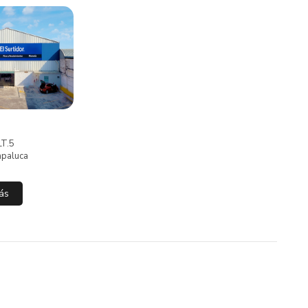
LT.5
apaluca
ás