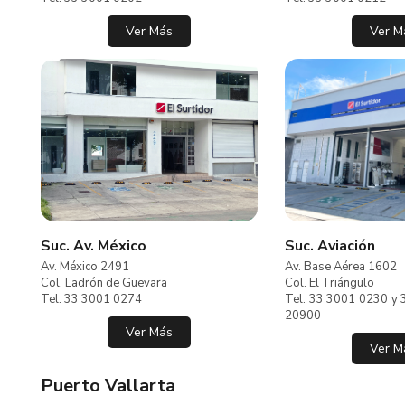
Ver Más
Ver M
Suc. Av. México
Suc. Aviación
Av. México 2491
Av. Base Aérea 1602
Col. Ladrón de Guevara
Col. El Triángulo
Tel. 33 3001 0274
Tel. 33 3001 0230 y 
20900
Ver Más
Ver M
Puerto Vallarta