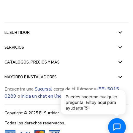
keyboard_arrow_down
EL SURTIDOR
keyboard_arrow_down
SERVICIOS
keyboard_arrow_down
CATÁLOGOS, PRECIOS Y MÁS
keyboard_arrow_down
MAYOREO E INSTALADORES
Encuentra una
Sucursal
cerca de ti, llámanos
(55) 5015
0289
o
inicia un chat en línea
Puedes hacerme cualquier
pregunta, Estoy aquí para
ayudarte 👋
Copyright © 2025 El Surtidor
Todos los derechos reservados.