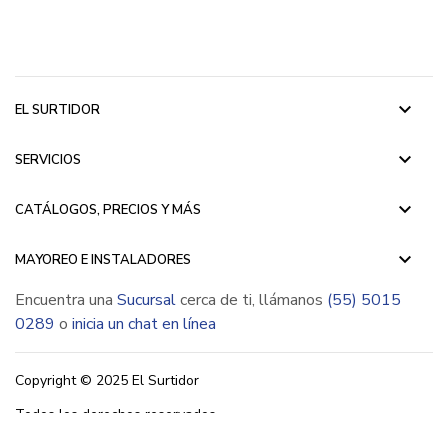
keyboard_arrow_down
EL SURTIDOR
keyboard_arrow_down
SERVICIOS
keyboard_arrow_down
CATÁLOGOS, PRECIOS Y MÁS
keyboard_arrow_down
MAYOREO E INSTALADORES
Encuentra una
Sucursal
cerca de ti, llámanos
(55) 5015
0289
o
inicia un chat en línea
Copyright © 2025 El Surtidor
Todos los derechos reservados.