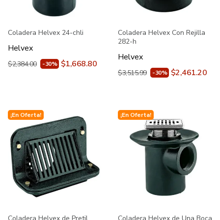
Coladera Helvex 24-chli
Coladera Helvex Con Rejilla
282-h
Helvex
Helvex
$1,668.80
$2,384.00
-30%
$2,461.20
$3,515.99
-30%
¡En Oferta!
¡En Oferta!
Coladera Helvex de Pretil
Coladera Helvex de Una Boca