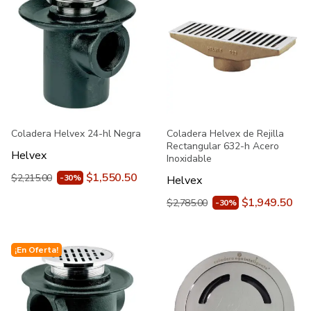
Coladera Helvex 24-hl Negra
Coladera Helvex de Rejilla
Rectangular 632-h Acero
Helvex
Inoxidable
$1,550.50
$2,215.00
-30%
Helvex
$1,949.50
$2,785.00
-30%
¡En Oferta!