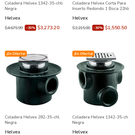
Coladera Helvex 1342-35-chli
Coladera Helvex Corta Para
Negra
Inserto Redondo 1 Boca 22hli
Helvex
Helvex
$3,273.20
$1,550.50
$4,675.99
$2,215.00
-30%
-30%
¡En Oferta!
¡En Oferta!
Coladera Helvex 282-35-chl
Coladera Helvex 1342-35-ch
Negra
Negra
Helvex
Helvex