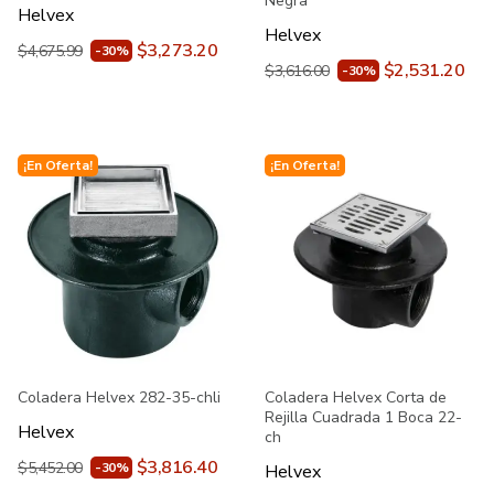
Negra
Helvex
Helvex
$3,273.20
$4,675.99
-30%
$2,531.20
$3,616.00
-30%
¡En Oferta!
¡En Oferta!
Coladera Helvex 282-35-chli
Coladera Helvex Corta de
Rejilla Cuadrada 1 Boca 22-
Helvex
ch
$3,816.40
$5,452.00
-30%
Helvex