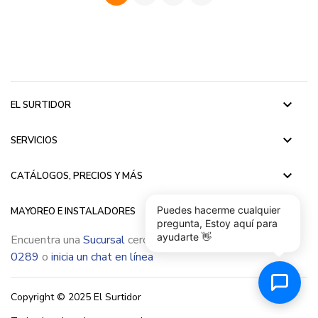
keyboard_arrow_down
EL SURTIDOR
keyboard_arrow_down
SERVICIOS
keyboard_arrow_down
CATÁLOGOS, PRECIOS Y MÁS
keyboard_arrow_down
Puedes hacerme cualquier
MAYOREO E INSTALADORES
pregunta, Estoy aquí para
ayudarte 👋
Encuentra una
Sucursal
cerca de ti, llámanos
(55) 5015
0289
o
inicia un chat en línea
Copyright © 2025 El Surtidor