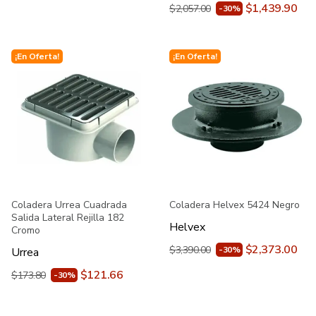
$1,439.90
$2,057.00
-30%
¡En Oferta!
¡En Oferta!
Coladera Urrea Cuadrada
Coladera Helvex 5424 Negro
Salida Lateral Rejilla 182
Helvex
Cromo
$2,373.00
$3,390.00
-30%
Urrea
$121.66
$173.80
-30%