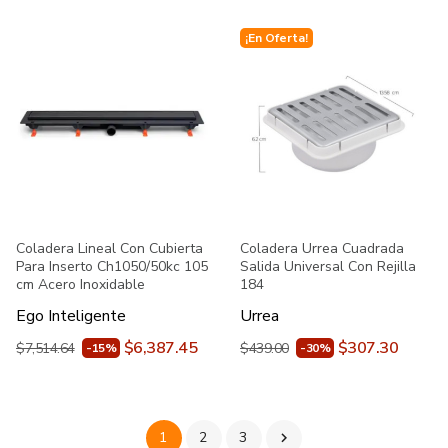
¡En Oferta!
Coladera Lineal Con Cubierta
Coladera Urrea Cuadrada
Para Inserto Ch1050/50kc 105
Salida Universal Con Rejilla
cm Acero Inoxidable
184
Ego Inteligente
Urrea
$6,387.45
$307.30
$7,514.64
$439.00
-15%
-30%
1
2
3
