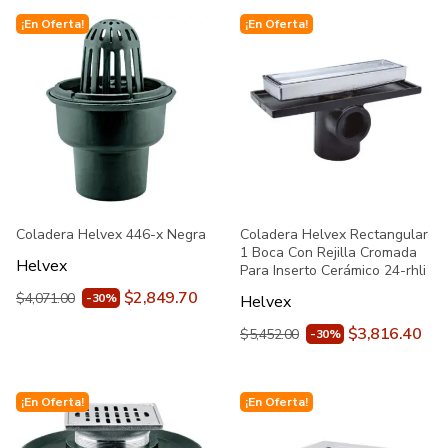
¡En Oferta!
¡En Oferta!
Coladera Helvex 446-x Negra
Coladera Helvex Rectangular
1 Boca Con Rejilla Cromada
Helvex
Para Inserto Cerámico 24-rhli
$2,849.70
$4,071.00
-30%
Helvex
$3,816.40
$5,452.00
-30%
¡En Oferta!
¡En Oferta!