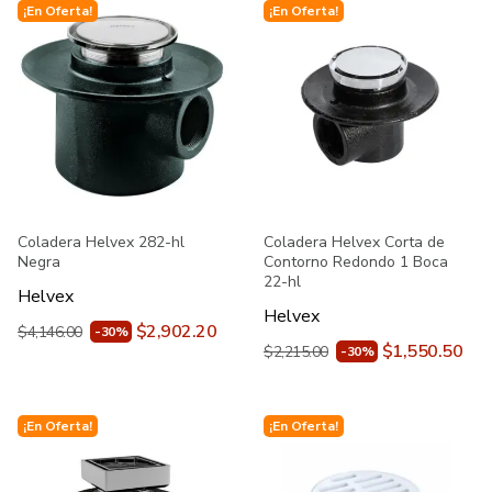
¡En Oferta!
¡En Oferta!
Coladera Helvex 282-hl
Coladera Helvex Corta de
Negra
Contorno Redondo 1 Boca
22-hl
Helvex
Helvex
$2,902.20
$4,146.00
-30%
$1,550.50
$2,215.00
-30%
¡En Oferta!
¡En Oferta!