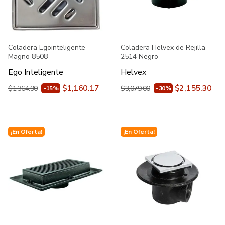
Coladera Egointeligente
Coladera Helvex de Rejilla
Magno 8508
2514 Negro
Ego Inteligente
Helvex
$1,160.17
$2,155.30
$1,364.90
$3,079.00
-15%
-30%
¡En Oferta!
¡En Oferta!