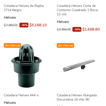
Coladera Helvex de Rejilla
Coladera Helvex Corta de
2714 Negro
Contorno Cuadrado 1 Boca
22-chl
Helvex
Helvex
$5,168.10
$7,383.01
-30%
$1,668.80
$2,384.00
-30%
¡En Oferta!
¡En Oferta!
Coladera Helvex 444-x
Coladera Helvex Alargada
Decorativa 24-rhli-90
Helvex