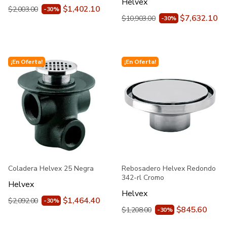
Helvex
$1,402.10
$2,003.00
-30%
$7,632.10
$10,903.00
-30%
¡En Oferta!
¡En Oferta!
Coladera Helvex 25 Negra
Rebosadero Helvex Redondo
342-rl Cromo
Helvex
Helvex
$1,464.40
$2,092.00
-30%
$845.60
$1,208.00
-30%