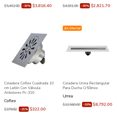
$3,816.40
$2,821.70
$5,452.00
$4,031.00
-30%
-30%
¡En Oferta!
Coladera Coflex Cuadrada 10
Coladera Urrea Rectangular
cm Latón Con Válvula
Para Ducha Cr50inox
Antiolores Pc-310
Urrea
Coflex
$8,792.00
$12,560.00
-30%
$322.00
$378.82
-15%