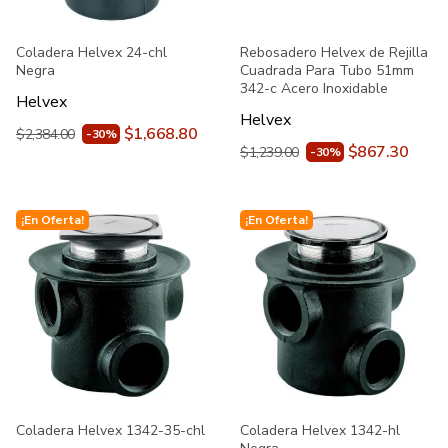
Coladera Helvex 24-chl
Rebosadero Helvex de Rejilla
Negra
Cuadrada Para Tubo 51mm
342-c Acero Inoxidable
Helvex
Helvex
$1,668.80
$2,384.00
-30%
$867.30
$1,239.00
-30%
¡En Oferta!
¡En Oferta!
Coladera Helvex 1342-35-chl
Coladera Helvex 1342-hl