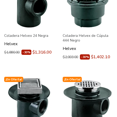
Coladera Helvex 24 Negra
Coladera Helvex de Cúpula
444 Negro
Helvex
Helvex
$1,316.00
$1,880.00
-30%
$1,402.10
$2,003.00
-30%
¡En Oferta!
¡En Oferta!