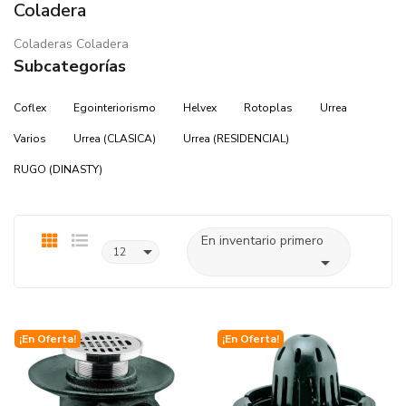
Coladera
Coladeras Coladera
Subcategorías
Coflex
Egointeriorismo
Helvex
Rotoplas
Urrea
Varios
Urrea (CLASICA)
Urrea (RESIDENCIAL)
RUGO (DINASTY)
En inventario primero

12

¡En Oferta!
¡En Oferta!