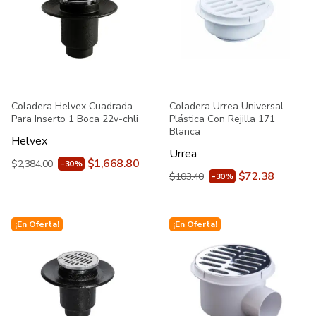
Coladera Helvex Cuadrada
Coladera Urrea Universal
Para Inserto 1 Boca 22v-chli
Plástica Con Rejilla 171
Blanca
Helvex
Urrea
$1,668.80
$2,384.00
-30%
$72.38
$103.40
-30%
¡En Oferta!
¡En Oferta!