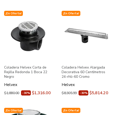
¡En Oferta!
¡En Oferta!
Coladera Helvex Corta de
Coladera Helvex Alargada
Rejilla Redonda 1 Boca 22
Decorativa 60 Centímetros
Negro
24-rhli-60 Cromo
Helvex
Helvex
$1,316.00
$5,814.20
$1,880.00
$8,305.99
-30%
-30%
¡En Oferta!
¡En Oferta!