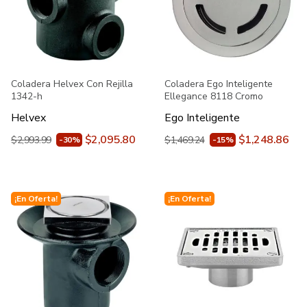
Coladera Helvex Con Rejilla
Coladera Ego Inteligente
1342-h
Ellegance 8118 Cromo
Helvex
Ego Inteligente
$2,095.80
$1,248.86
$2,993.99
$1,469.24
-30%
-15%
¡En Oferta!
¡En Oferta!