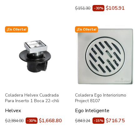
$105.91
$151.30
-30%
¡En Oferta!
¡En Oferta!
Coladera Helvex Cuadrada
Coladera Ego Interiorismo
Para Inserto 1 Boca 22-chli
Project 8107
Helvex
Ego Inteligente
$1,668.80
$716.75
$2,384.00
$843.24
-30%
-15%