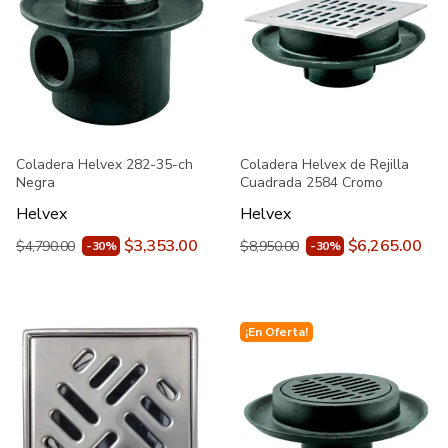
Coladera Helvex 282-35-ch
Coladera Helvex de Rejilla
Negra
Cuadrada 2584 Cromo
Helvex
Helvex
$3,353.00
$6,265.00
$4,790.00
$8,950.00
-30%
-30%
¡En Oferta!