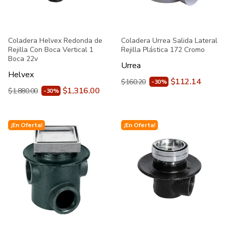
Coladera Helvex Redonda de
Coladera Urrea Salida Lateral
Rejilla Con Boca Vertical 1
Rejilla Plástica 172 Cromo
Boca 22v
Urrea
Helvex
$112.14
$160.20
-30%
$1,316.00
$1,880.00
-30%
¡En Oferta!
¡En Oferta!