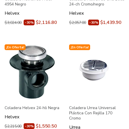
4954 Negro
24-ch Cromo/negro
Helvex
Helvex
$2,116.80
$1,439.90
$3,024.00
$2,057.00
-30%
-30%
¡En Oferta!
¡En Oferta!
Coladera Helvex 24-hli Negra
Coladera Urrea Universal
Plástica Con Rejilla 170
Helvex
Cromo
$1,550.50
$2,215.00
-30%
Urrea