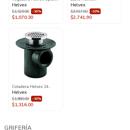
H-200 con Brazo y
Economizadora Tv-105
Helvex
Helvex
Chapetón Cromo
Cromo
$1,529.00
$3,917.00
-30%
-30%
$1,070.30
$2,741.90
Coladera Helvex 24
Negra
Helvex
$1,880.00
-30%
$1,316.00
GRIFERÍA