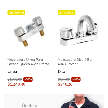
¡En Oferta!
¡En Oferta!
Mezcladora Urrea Para
Mezcladora Dica 4 Bar
Lavabo Queen 46qc Cromo
4048 Cromo"
Urrea
Dica
$1,772.00
$577.00
-30%
-40%
$1,240.40
$346.20