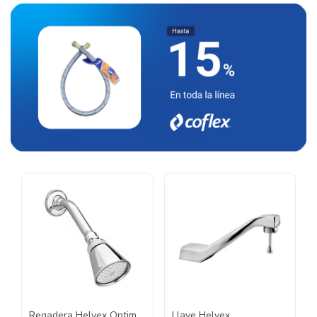
Regadera Helvex Optima
Llave Helvex