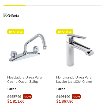
¡En Oferta!
¡En Oferta!
Mezcladora Urrea Para
Monomando Urrea Para
Cocina Queen 318qc
Lavabo Lia 100cl Cromo
Cromo
Urrea
Urrea
$2,587.99
$1,954.00
-30%
-30%
$1,811.60
$1,367.80