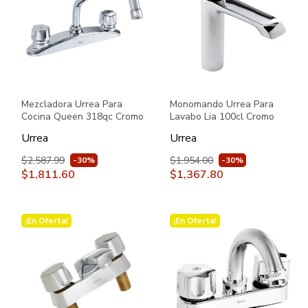
Mezcladora Urrea Para
Monomando Urrea Para
Cocina Queen 318qc Cromo
Lavabo Lia 100cl Cromo
Urrea
Urrea
$2,587.99
$1,954.00
-30%
-30%
$1,811.60
$1,367.80
¡En Oferta!
¡En Oferta!