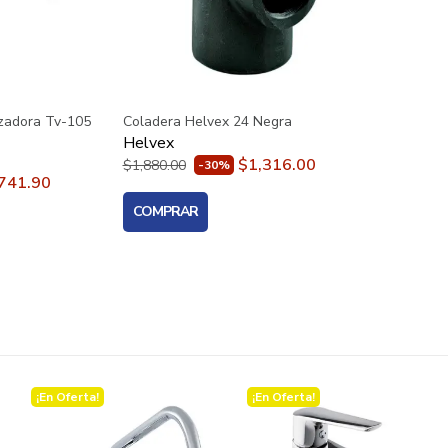
zadora Tv-105
Coladera Helvex 24 Negra
Helvex
$1,316.00
$1,880.00
-30%
741.90
COMPRAR
¡En Oferta!
¡En Oferta!