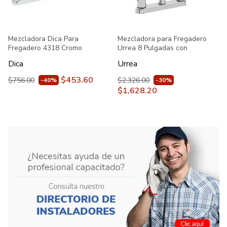
Mezcladora Dica Para
Mezcladora para Fregadero
Fregadero 4318 Cromo
Urrea 8 Pulgadas con
Manerales de Palanca 9333
Dica
Urrea
Cromo
$453.60
$756.00
$2,326.00
-40%
-30%
$1,628.20