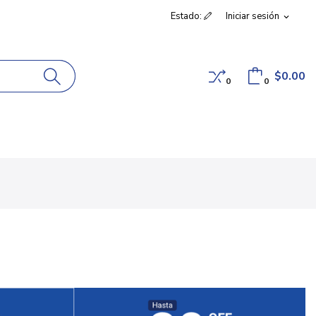
Estado:
Iniciar sesión
expand_more
$0.00
0
0