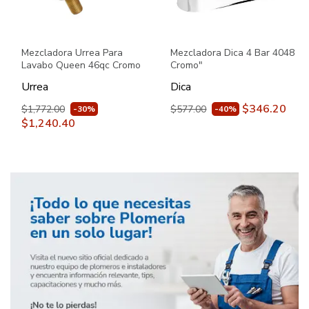
Mezcladora Urrea Para
Mezcladora Dica 4 Bar 4048
Lavabo Queen 46qc Cromo
Cromo"
Urrea
Dica
$346.20
$1,772.00
$577.00
-30%
-40%
$1,240.40