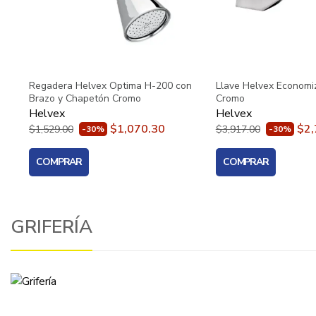
Regadera Helvex Optima H-200 con
Llave Helvex Economi
Brazo y Chapetón Cromo
Cromo
Helvex
Helvex
$1,070.30
$2,
$1,529.00
$3,917.00
-30%
-30%
COMPRAR
COMPRAR
GRIFERÍA