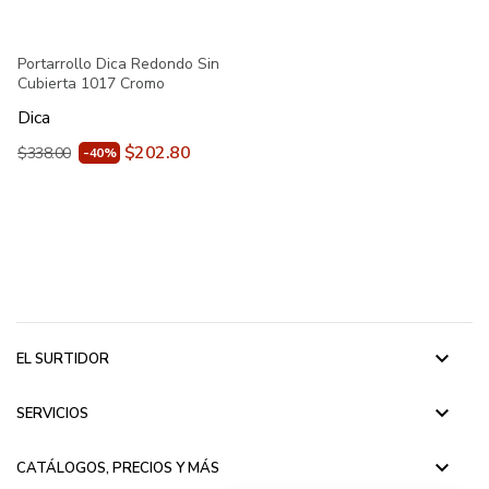
Portarrollo Dica Redondo Sin
Cubierta 1017 Cromo
Dica
$202.80
$338.00
-40%
keyboard_arrow_down
EL SURTIDOR
keyboard_arrow_down
SERVICIOS
keyboard_arrow_down
CATÁLOGOS, PRECIOS Y MÁS