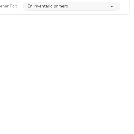

enar Por:
En inventario primero