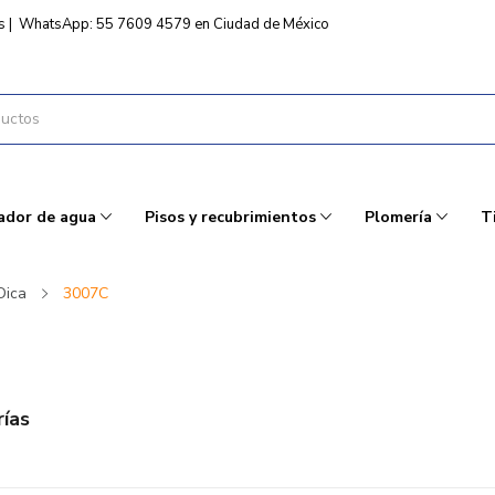
s
|
WhatsApp: 55 7609 4579 en Ciudad de México
ador de agua
Pisos y recubrimientos
Plomería
T
Dica
3007C
ías