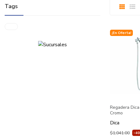
Tags
¡En Oferta!
Regadera Dica
Cromo
Dica
$1,041.00
-4