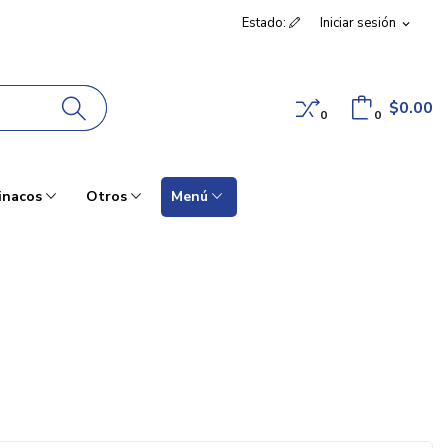
Estado:
Iniciar sesión
expand_more
$0.00
0
0
inacos
Otros
Menú