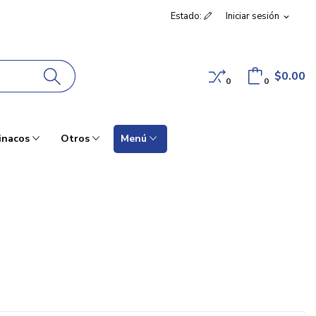
Estado:
Iniciar sesión
expand_more
$0.00
0
0
inacos
Otros
Menú