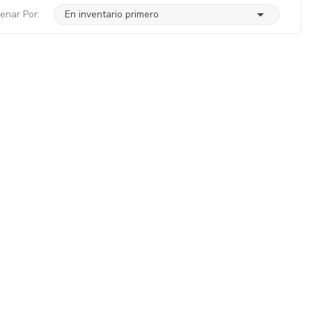

enar Por:
En inventario primero