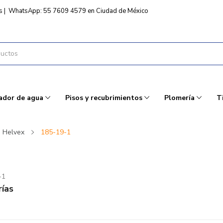
s
|
WhatsApp: 55 7609 4579 en Ciudad de México
ador de agua
Pisos y recubrimientos
Plomería
T
Helvex
185-19-1
-1
ías