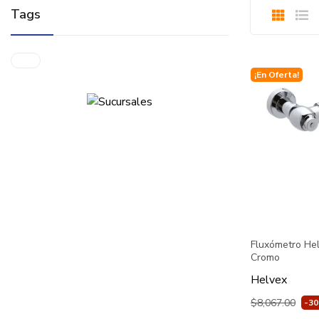
Tags
¡En Oferta!
Fluxómetro He
Cromo
Helvex
$8,067.00
-3