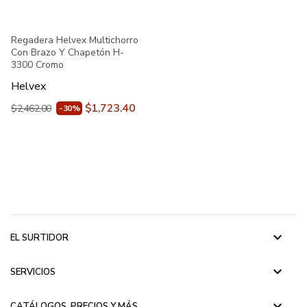
Regadera Helvex Multichorro
Con Brazo Y Chapetón H-
3300 Cromo
Helvex
$1,723.40
$2,462.00
-30%
keyboard_arrow_down
EL SURTIDOR
keyboard_arrow_down
SERVICIOS
keyboard_arrow_down
CATÁLOGOS, PRECIOS Y MÁS