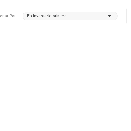

enar Por:
En inventario primero