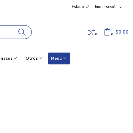
Estado:
Iniciar sesión
expand_more
$0.00
0
0
inacos
Otros
Menú