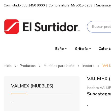
Conmutador: 55 1450 9000
|
Compra ahora: 55 5015 0289
|
Sucursale
Baño
Grifería
Calent
Inicio
Productos
Muebles para baño
Inodoro
VALM
VALMEX 
VALMEX (MUEBLES)
Inodoro VALM
Subcategor
-
-