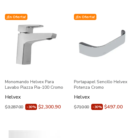
¡En Oferta!
¡En Oferta!
Monomando Helvex Para
Portapapel Sencillo Helvex
Lavabo Piazza Pia-100 Cromo
Potenza Cromo
Helvex
Helvex
$2,300.90
$497.00
$3,287.00
$710.00
-30%
-30%