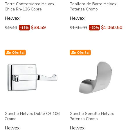
Torre Contratuerca Helvex
Toallero de Barra Helvex
Chica Rh-126 Cobre
Potenza Cromo
Helvex
Helvex
$38.59
$1,060.50
$45.40
$1,514.99
-15%
-30%
¡En Oferta!
¡En Oferta!
Gancho Helvex Doble CR 106
Gancho Sencillo Helvex
Cromo
Potenza Cromo
Helvex
Helvex