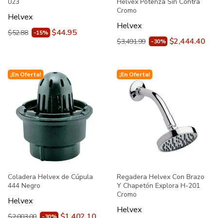
023
Helvex Potenza Sin Contra
Cromo
Helvex
Helvex
$44.95
$52.88
-15%
$2,444.40
$3,491.99
-30%
¡En Oferta!
¡En Oferta!
Coladera Helvex de Cúpula
Regadera Helvex Con Brazo
444 Negro
Y Chapetón Explora H-201
Cromo
Helvex
Helvex
$1,402.10
$2,003.00
-30%