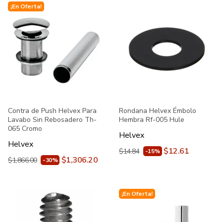
¡En Oferta!
Contra de Push Helvex Para
Rondana Helvex Émbolo
Lavabo Sin Rebosadero Th-
Hembra Rf-005 Hule
065 Cromo
Helvex
Helvex
$12.61
$14.84
-15%
$1,306.20
$1,866.00
-30%
¡En Oferta!