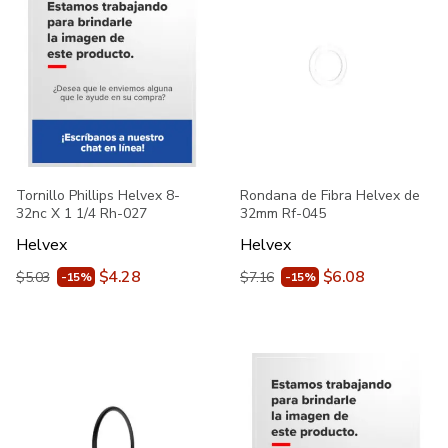
Tornillo Phillips Helvex 8-
Rondana de Fibra Helvex de
32nc X 1 1/4 Rh-027
32mm Rf-045
Helvex
Helvex
$4.28
$6.08
$5.03
$7.16
-15%
-15%