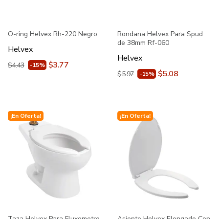
O-ring Helvex Rh-220 Negro
Rondana Helvex Para Spud
de 38mm Rf-060
Helvex
Helvex
$3.77
$4.43
-15%
$5.08
$5.97
-15%
¡En Oferta!
¡En Oferta!
Taza Helvex Para Fluxometro
Asiento Helvex Elongado Con