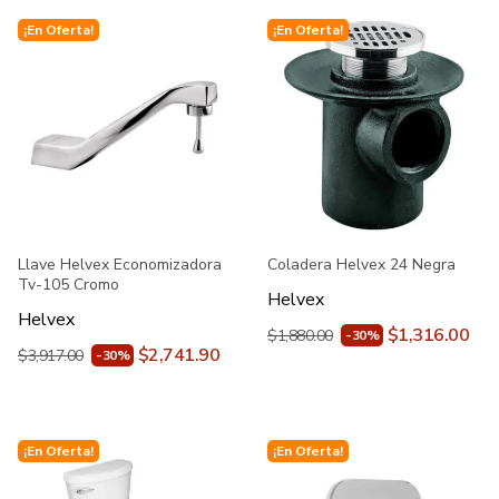
¡En Oferta!
¡En Oferta!
Llave Helvex Economizadora
Coladera Helvex 24 Negra
Tv-105 Cromo
Helvex
Helvex
$1,316.00
$1,880.00
-30%
$2,741.90
$3,917.00
-30%
¡En Oferta!
¡En Oferta!