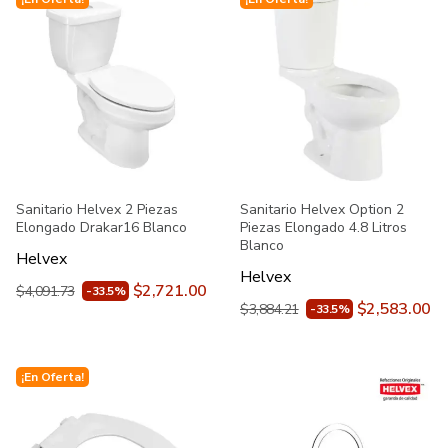
Sanitario Helvex 2 Piezas
Sanitario Helvex Option 2
Elongado Drakar16 Blanco
Piezas Elongado 4.8 Litros
Blanco
Helvex
Helvex
$2,721.00
$4,091.73
-33.5%
$2,583.00
$3,884.21
-33.5%
¡En Oferta!