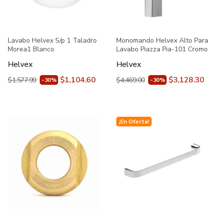
Lavabo Helvex S/p 1 Taladro
Monomando Helvex Alto Para
Morea1 Blanco
Lavabo Piazza Pia-101 Cromo
Helvex
Helvex
$1,104.60
$3,128.30
$1,577.99
$4,469.00
-30%
-30%
¡En Oferta!