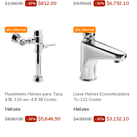
$812.00
$6,792.10
$1,160.00
$9,703.01
-30%
-30%
¡En Oferta!
¡En Oferta!
Fluxómetro Helvex para Taza
Llave Helvex Economizadora
4.8L 110-wc-4.8 38 Cromo
Tv-122 Cromo
Helvex
Helvex
$5,646.90
$3,152.10
$8,067.00
$4,503.00
-30%
-30%