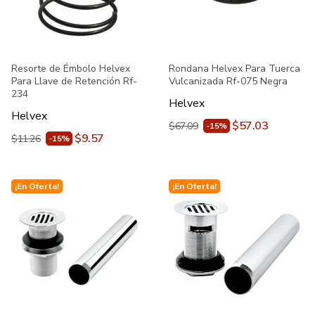
Resorte de Émbolo Helvex
Rondana Helvex Para Tuerca
Para Llave de Retención Rf-
Vulcanizada Rf-075 Negra
234
Helvex
Helvex
$57.03
$67.09
-15%
$9.57
$11.26
-15%
¡En Oferta!
¡En Oferta!