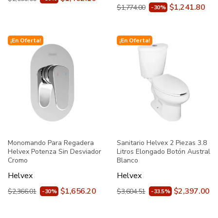
$1,241.80
$1,774.00
-30%
¡En Oferta!
¡En Oferta!
Monomando Para Regadera
Sanitario Helvex 2 Piezas 3.8
Helvex Potenza Sin Desviador
Litros Elongado Botón Austral
Cromo
Blanco
Helvex
Helvex
$1,656.20
$2,397.00
$2,366.01
$3,604.51
-30%
-33.5%