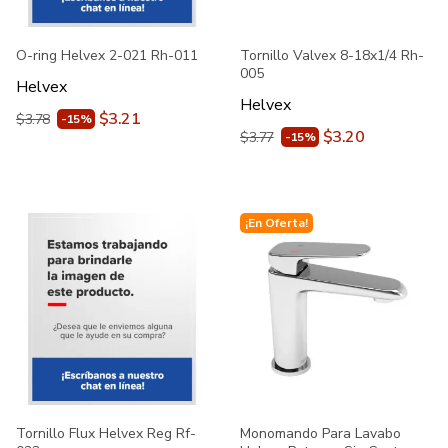
O-ring Helvex 2-021 Rh-011
Tornillo Valvex 8-18x1/4 Rh-
005
Helvex
Helvex
$3.21
$3.78
-15%
$3.20
$3.77
-15%
¡En Oferta!
Tornillo Flux Helvex Reg Rf-
Monomando Para Lavabo