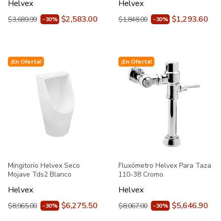
Helvex
Helvex
$2,583.00
$1,293.60
$3,689.99
$1,848.00
-30%
-30%
¡En Oferta!
¡En Oferta!
Mingitorio Helvex Seco
Fluxómetro Helvex Para Taza
Mojave Tds2 Blanco
110-38 Cromo
Helvex
Helvex
$6,275.50
$5,646.90
$8,965.00
$8,067.00
-30%
-30%