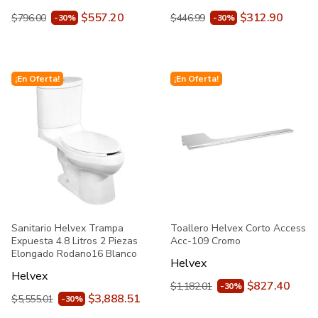
$557.20
$312.90
$796.00
$446.99
-30%
-30%
¡En Oferta!
¡En Oferta!
Sanitario Helvex Trampa
Toallero Helvex Corto Access
Expuesta 4.8 Litros 2 Piezas
Acc-109 Cromo
Elongado Rodano16 Blanco
Helvex
Helvex
$827.40
$1,182.01
-30%
$3,888.51
$5,555.01
-30%