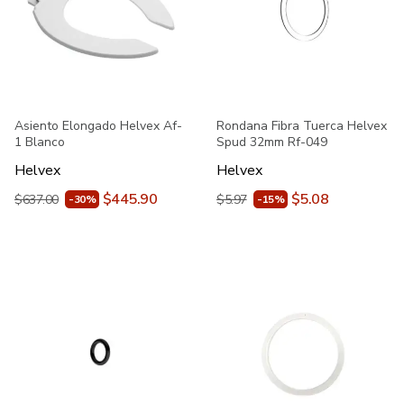
Asiento Elongado Helvex Af-
Rondana Fibra Tuerca Helvex
1 Blanco
Spud 32mm Rf-049
Helvex
Helvex
$445.90
$5.08
$637.00
$5.97
-30%
-15%