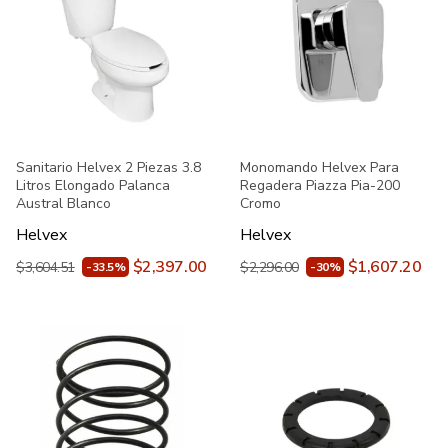
Sanitario Helvex 2 Piezas 3.8
Monomando Helvex Para
Litros Elongado Palanca
Regadera Piazza Pia-200
Austral Blanco
Cromo
Helvex
Helvex
$2,397.00
$1,607.20
$3,604.51
$2,296.00
-33.5%
-30%