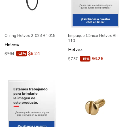
O-ring Helvex 2-028 Rf-018
Empaque Cónico Helvex Rh-
110
Helvex
Helvex
$6.24
$7.34
-15%
$6.26
$7.37
-15%