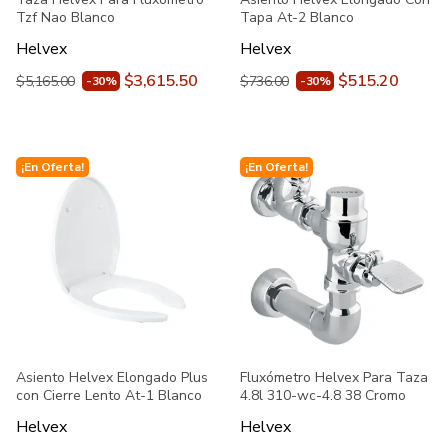
Tzf Nao Blanco
Tapa At-2 Blanco
Helvex
Helvex
$3,615.50
$515.20
$5,165.00
$736.00
-30%
-30%
¡En Oferta!
¡En Oferta!
Asiento Helvex Elongado Plus
Fluxómetro Helvex Para Taza
con Cierre Lento At-1 Blanco
4.8l 310-wc-4.8 38 Cromo
Helvex
Helvex