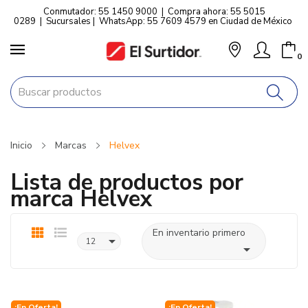
Conmutador: 55 1450 9000
|
Compra ahora: 55 5015
0289
|
Sucursales
|
WhatsApp: 55 7609 4579 en Ciudad de México
0
Inicio
Marcas
Helvex
Lista de productos por
marca Helvex
En inventario primero

12

¡En Oferta!
¡En Oferta!