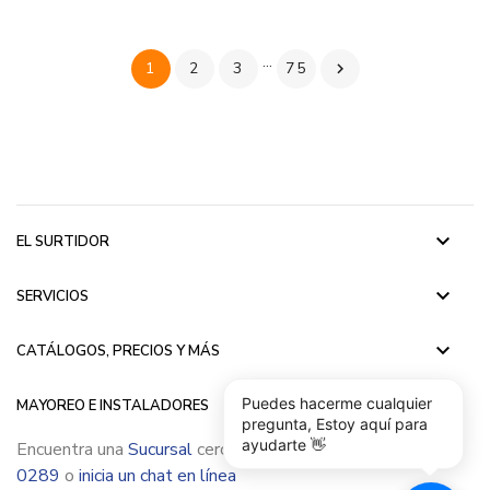
…
1
2
3
75

keyboard_arrow_down
EL SURTIDOR
keyboard_arrow_down
SERVICIOS
keyboard_arrow_down
CATÁLOGOS, PRECIOS Y MÁS
keyboard_arrow_down
Puedes hacerme cualquier
MAYOREO E INSTALADORES
pregunta, Estoy aquí para
ayudarte 👋
Encuentra una
Sucursal
cerca de ti, llámanos
(55) 5015
0289
o
inicia un chat en línea