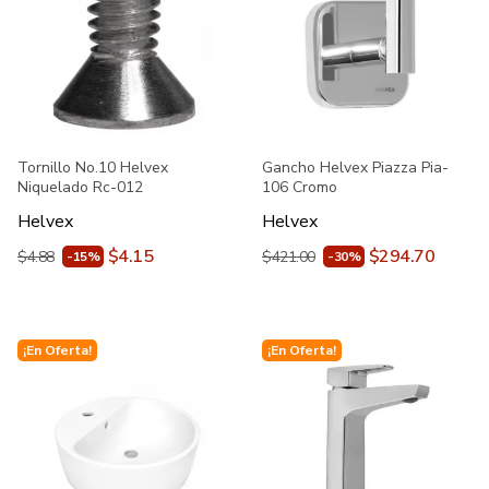
Tornillo No.10 Helvex
Gancho Helvex Piazza Pia-
Niquelado Rc-012
106 Cromo
Helvex
Helvex
$4.15
$294.70
$4.88
$421.00
-15%
-30%
¡En Oferta!
¡En Oferta!