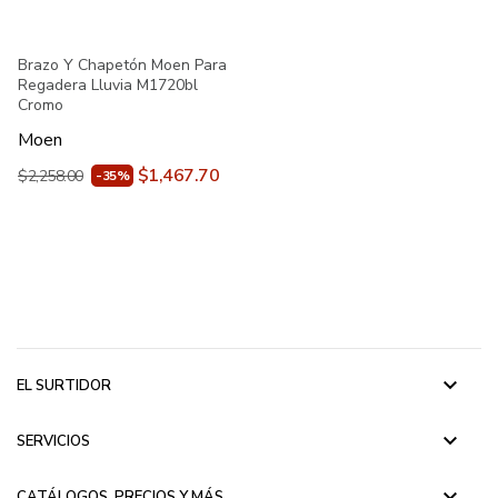
Brazo Y Chapetón Moen Para
Regadera Lluvia M1720bl
Cromo
Moen
$1,467.70
$2,258.00
-35%
keyboard_arrow_down
EL SURTIDOR
keyboard_arrow_down
SERVICIOS
keyboard_arrow_down
CATÁLOGOS, PRECIOS Y MÁS