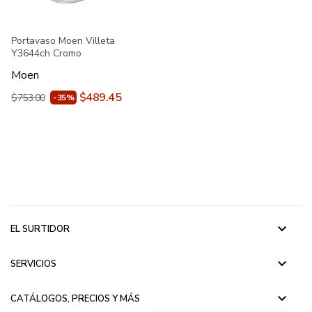
Portavaso Moen Villeta
Y3644ch Cromo
Moen
$489.45
$753.00
-35%
keyboard_arrow_down
EL SURTIDOR
keyboard_arrow_down
SERVICIOS
keyboard_arrow_down
CATÁLOGOS, PRECIOS Y MÁS