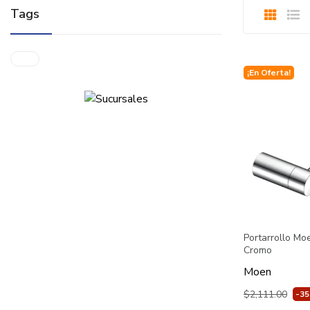
Tags
¡En Oferta!
Portarrollo Mo
Cromo
Moen
$2,111.00
-3