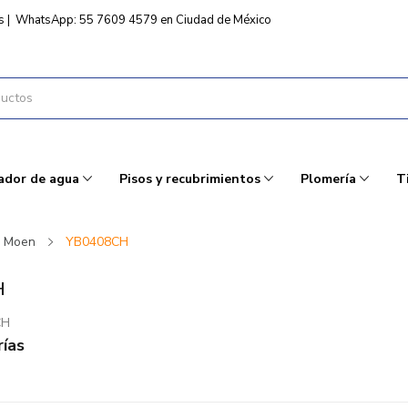
s
|
WhatsApp: 55 7609 4579 en Ciudad de México
ador de agua
Pisos y recubrimientos
Plomería
T
Moen
YB0408CH
H
CH
ías