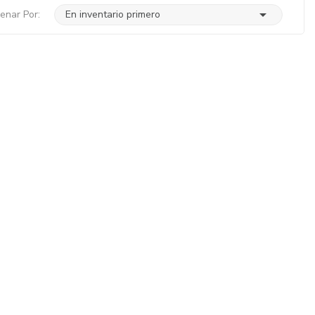

enar Por:
En inventario primero