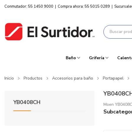
Conmutador: 55 1450 9000
|
Compra ahora: 55 5015 0289
|
Sucursale
Baño
Grifería
Calent
Inicio
Productos
Accesorios para baño
Portapapel
YB0408C
YB0408CH
Moen YB0408
Subcategor