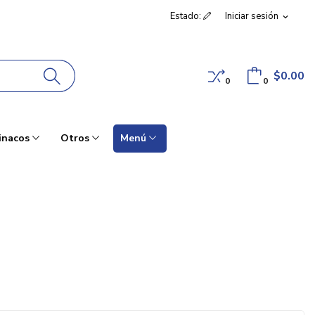
Estado:
Iniciar sesión
expand_more
$0.00
0
0
inacos
Otros
Menú