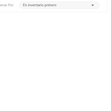

enar Por:
En inventario primero