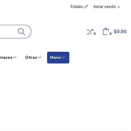
Estado:
Iniciar sesión
expand_more
$0.00
0
0
inacos
Otros
Menú