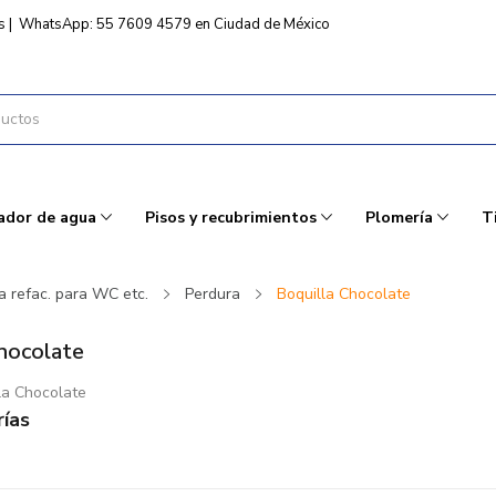
s
|
WhatsApp: 55 7609 4579 en Ciudad de México
ador de agua
Pisos y recubrimientos
Plomería
T
a refac. para WC etc.
Perdura
Boquilla Chocolate
hocolate
la Chocolate
ías