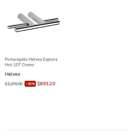
Portacepillo Helvex Explora
Hot-107 Cromo
Helvex
$893.20
$1,276.00
-30%