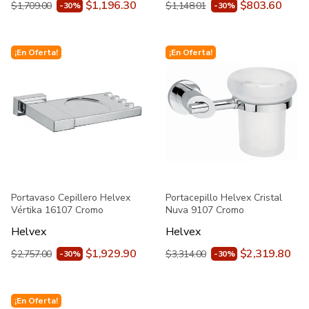
$1,196.30
$803.60
$1,709.00
$1,148.01
-30%
-30%
¡En Oferta!
¡En Oferta!
Portavaso Cepillero Helvex
Portacepillo Helvex Cristal
Vértika 16107 Cromo
Nuva 9107 Cromo
Helvex
Helvex
$1,929.90
$2,319.80
$2,757.00
$3,314.00
-30%
-30%
¡En Oferta!