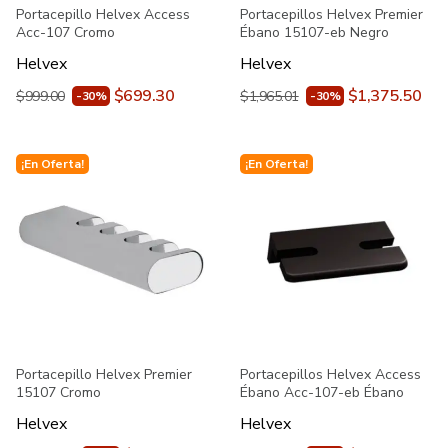
Portacepillo Helvex Access
Portacepillos Helvex Premier
Acc-107 Cromo
Ébano 15107-eb Negro
Helvex
Helvex
$699.30
$1,375.50
$999.00
$1,965.01
-30%
-30%
¡En Oferta!
¡En Oferta!
Portacepillo Helvex Premier
Portacepillos Helvex Access
15107 Cromo
Ébano Acc-107-eb Ébano
Helvex
Helvex