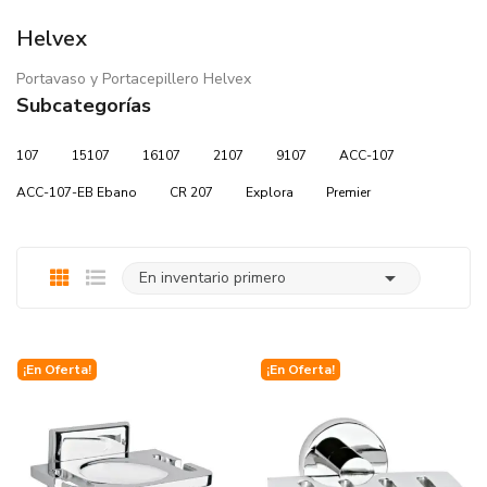
Helvex
Portavaso y Portacepillero Helvex
Subcategorías
107
15107
16107
2107
9107
ACC-107
ACC-107-EB Ebano
CR 207
Explora
Premier

En inventario primero
¡En Oferta!
¡En Oferta!