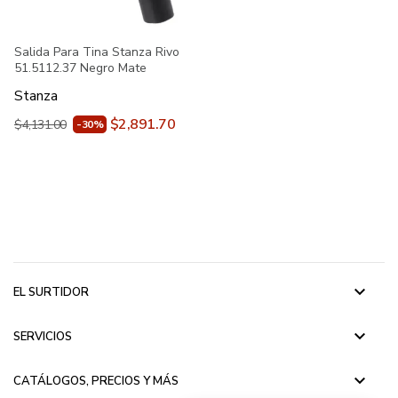
Salida Para Tina Stanza Rivo
51.5112.37 Negro Mate
Stanza
$2,891.70
$4,131.00
-30%
keyboard_arrow_down
EL SURTIDOR
keyboard_arrow_down
SERVICIOS
keyboard_arrow_down
CATÁLOGOS, PRECIOS Y MÁS