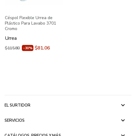
Céspol Flexible Urrea de
Plástico Para Lavabo 3701
Cromo
Urrea
$81.06
$115.80
-30%
keyboard_arrow_down
EL SURTIDOR
keyboard_arrow_down
SERVICIOS
keyboard_arrow_down
CATÁLOGOS, PRECIOS Y MÁS