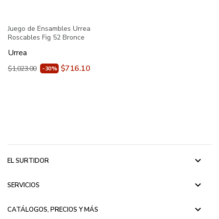
Juego de Ensambles Urrea
Roscables Fig 52 Bronce
Urrea
$716.10
$1,023.00
-30%
keyboard_arrow_down
EL SURTIDOR
keyboard_arrow_down
SERVICIOS
keyboard_arrow_down
CATÁLOGOS, PRECIOS Y MÁS