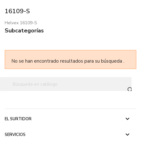
16109-S
Helvex 16109-S
Subcategorías
No se han encontrado resultados para su búsqueda .
keyboard_arrow_down
EL SURTIDOR
keyboard_arrow_down
SERVICIOS