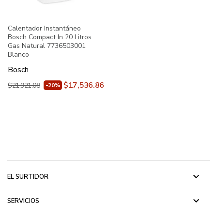
Calentador Instantáneo
Bosch Compact In 20 Litros
Gas Natural 7736503001
Blanco
Bosch
$17,536.86
$21,921.08
-20%
keyboard_arrow_down
EL SURTIDOR
keyboard_arrow_down
SERVICIOS