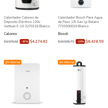
Calentador Calorex de
Calentador Bosch Para Agua
Deposito Eléctrico 120v
de Paso 13l Gas Lp Balanz
Vattium E-10 3270116 Blanco
7733500019 Blanco
Calorex
Bosch
$4,274.82
$8,428.59
$6,576.64
$10,535.73
-35%
-20%
¡En Oferta!
¡En Oferta!