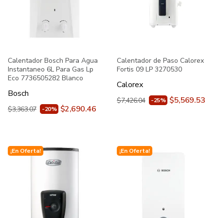
Calentador Bosch Para Agua
Calentador de Paso Calorex
Instantaneo 6L Para Gas Lp
Fortis 09 LP 3270530
Eco 7736505282 Blanco
Calorex
Bosch
$5,569.53
$7,426.04
-25%
$2,690.46
$3,363.07
-20%
¡En Oferta!
¡En Oferta!