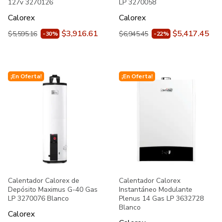
127v 3270126
LP 3270058
Calorex
Calorex
$3,916.61
$5,417.45
$5,595.16
$6,945.45
-30%
-22%
¡En Oferta!
¡En Oferta!
Calentador Calorex de
Calentador Calorex
Depósito Maximus G-40 Gas
Instantáneo Modulante
LP 3270076 Blanco
Plenus 14 Gas LP 3632728
Blanco
Calorex