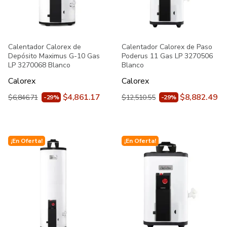
Calentador Calorex de
Calentador Calorex de Paso
Depósito Maximus G-10 Gas
Poderus 11 Gas LP 3270506
LP 3270068 Blanco
Blanco
Calorex
Calorex
$4,861.17
$8,882.49
$6,846.71
$12,510.55
-29%
-29%
¡En Oferta!
¡En Oferta!