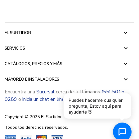
keyboard_arrow_down
EL SURTIDOR
keyboard_arrow_down
SERVICIOS
keyboard_arrow_down
CATÁLOGOS, PRECIOS Y MÁS
keyboard_arrow_down
MAYOREO E INSTALADORES
Encuentra una
Sucursal
cerca de ti, llámanos
(55) 5015
0289
o
inicia un chat en línea
Puedes hacerme cualquier
pregunta, Estoy aquí para
ayudarte 👋
Copyright © 2025 El Surtidor
Todos los derechos reservados.