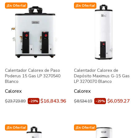
¡En Oferta!
¡En Oferta!
Calentador Calorex de Paso
Calentador Calorex de
Poderus 15 Gas LP 3270540
Depósito Maximus G-15 Gas
Blanco
LP 3270070 Blanco
Calorex
Calorex
$16,843.96
$6,059.27
$23,723.89
$8,534.19
-29%
-29%
¡En Oferta!
¡En Oferta!