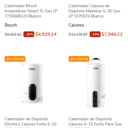
Calentador Bosch
Calentador Calorex de
Instantáneo Smart 7L Gas LP
Depósito Maximus G-30 Gas
7736506125 Blanco
LP 3270074 Blanco
Bosch
Calorex
$4,929.14
$7,946.22
$6,161.42
$11,191.87
-20%
-29%
¡En Oferta!
¡En Oferta!
Calentador de Depósito
Calentador de Depósito
Eléctrico Calorex Fortis E-10
Calorex G-15 Fortis Para Gas