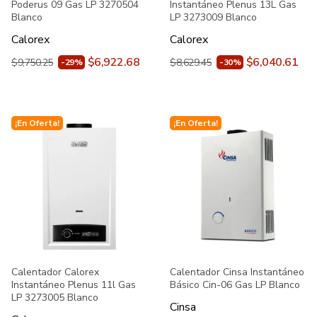
Poderus 09 Gas LP 3270504
Instantáneo Plenus 13L Gas
Blanco
LP 3273009 Blanco
Calorex
Calorex
$6,922.68
$6,040.61
$9,750.25
$8,629.45
-29%
-30%
¡En Oferta!
¡En Oferta!
Calentador Calorex
Calentador Cinsa Instantáneo
Instantáneo Plenus 11l Gas
Básico Cin-06 Gas LP Blanco
LP 3273005 Blanco
Cinsa