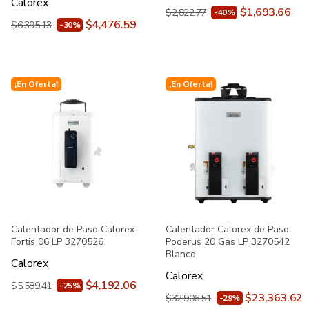
Calorex
$1,693.66
$2,822.77
-40%
$4,476.59
$6,395.13
-30%
¡En Oferta!
¡En Oferta!
Calentador de Paso Calorex
Calentador Calorex de Paso
Fortis 06 LP 3270526
Poderus 20 Gas LP 3270542
Blanco
Calorex
Calorex
$4,192.06
$5,589.41
-25%
$23,363.62
$32,906.51
-29%