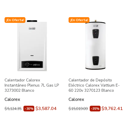
¡En Oferta!
¡En Oferta!
Calentador Calorex
Calentador de Depósito
Instantáneo Plenus 7L Gas LP
Eléctrico Calorex Vattium E-
3273002 Blanco
60 220v 3270123 Blanco
Calorex
Calorex
$3,587.04
$9,762.41
$5,124.35
$15,019.09
-30%
-35%