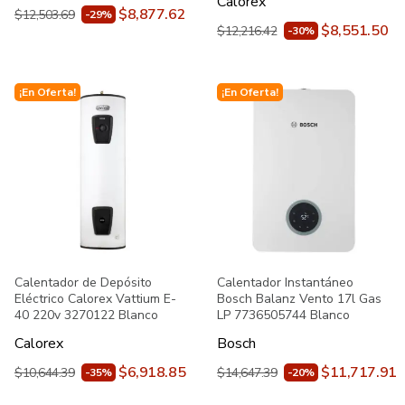
Calorex
$8,877.62
$12,503.69
-29%
$8,551.50
$12,216.42
-30%
¡En Oferta!
¡En Oferta!
Calentador de Depósito
Calentador Instantáneo
Eléctrico Calorex Vattium E-
Bosch Balanz Vento 17l Gas
40 220v 3270122 Blanco
LP 7736505744 Blanco
Calorex
Bosch
$6,918.85
$11,717.91
$10,644.39
$14,647.39
-35%
-20%