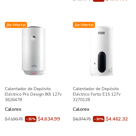
¡En Oferta!
¡En Oferta!
Calentador de Depósito
Calentador de Depósito
Eléctrico Pro Design 80l 127v
Eléctrico Fortis E15 127v
3626478
3270128
Calorex
Calorex
$4,634.99
$4,462.32
$7,130.75
$6,374.75
-35%
-30%