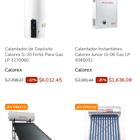
Calentador de Depósito
Calentador Instantáneo
Calorex G-20 Fortis Para Gas
Calorex Junior Gi-06 Gas LP
LP 3270060
4045032
Calorex
Calorex
$6,012.45
$1,636.08
$7,708.27
$2,181.44
-22%
-25%
¡En Oferta!
¡En Oferta!