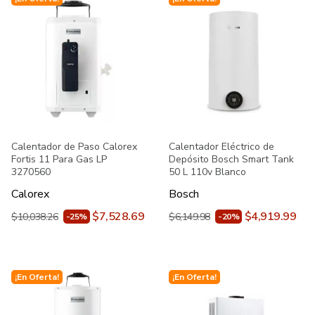
Calentador de Paso Calorex
Calentador Eléctrico de
Fortis 11 Para Gas LP
Depósito Bosch Smart Tank
3270560
50 L 110v Blanco
Calorex
Bosch
$7,528.69
$4,919.99
$10,038.26
$6,149.98
-25%
-20%
¡En Oferta!
¡En Oferta!