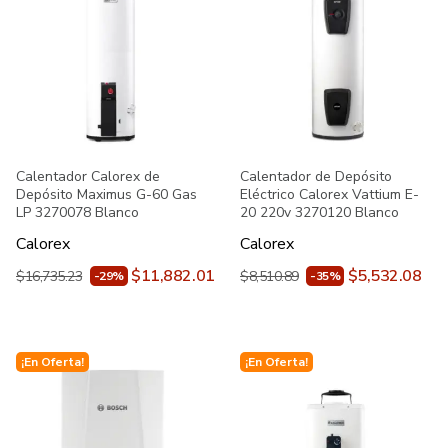
Calentador Calorex de
Calentador de Depósito
Depósito Maximus G-60 Gas
Eléctrico Calorex Vattium E-
LP 3270078 Blanco
20 220v 3270120 Blanco
Calorex
Calorex
$11,882.01
$5,532.08
$16,735.23
$8,510.89
-29%
-35%
¡En Oferta!
¡En Oferta!