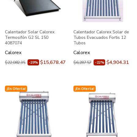
Calentador Solar Calorex
Calentador Calorex Solar de
Termosifón G2 SL 150
Tubos Evacuados Fortis 12
4087074
Tubos
Calorex
Calorex
$15,678.47
$4,904.31
$22,082.35
$6,287.57
-29%
-22%
¡En Oferta!
¡En Oferta!