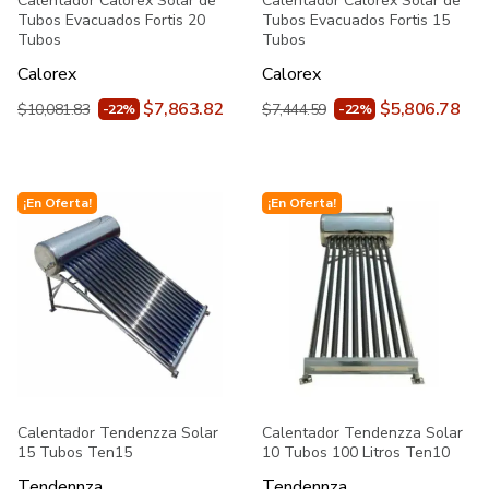
Calentador Calorex Solar de
Calentador Calorex Solar de
Tubos Evacuados Fortis 20
Tubos Evacuados Fortis 15
Tubos
Tubos
Calorex
Calorex
$7,863.82
$5,806.78
$10,081.83
$7,444.59
-22%
-22%
¡En Oferta!
¡En Oferta!
Calentador Tendenzza Solar
Calentador Tendenzza Solar
15 Tubos Ten15
10 Tubos 100 Litros Ten10
Tendennza
Tendennza