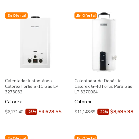
¡En Oferta!
¡En Oferta!
Calentador Instantáneo
Calentador de Depósito
Calorex Fortis S-11 Gas LP
Calorex G-40 Fortis Para Gas
3273032
LP 3270064
Calorex
Calorex
$4,628.55
$8,695.98
$6,171.40
$11,148.69
-25%
-22%
¡En Oferta!
¡En Oferta!