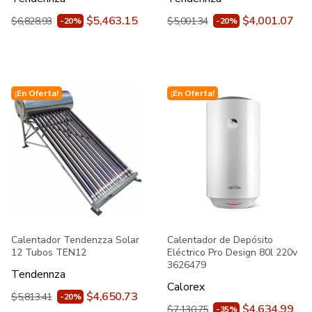
$5,463.15
$4,001.07
$6,828.93
$5,001.34
-20%
-20%
¡En Oferta!
¡En Oferta!
Calentador Tendenzza Solar
Calentador de Depósito
12 Tubos TEN12
Eléctrico Pro Design 80l 220v
3626479
Tendennza
Calorex
$4,650.73
$5,813.41
-20%
$4,634.99
$7,130.75
-35%