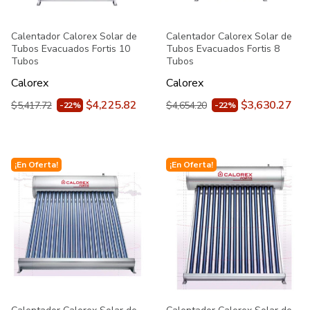
Calentador Calorex Solar de
Calentador Calorex Solar de
Tubos Evacuados Fortis 10
Tubos Evacuados Fortis 8
Tubos
Tubos
Calorex
Calorex
$4,225.82
$3,630.27
$5,417.72
$4,654.20
-22%
-22%
¡En Oferta!
¡En Oferta!