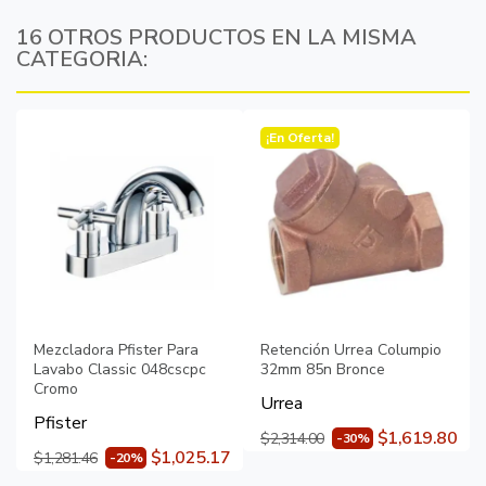
16 OTROS PRODUCTOS EN LA MISMA
CATEGORIA:
¡En Oferta!
Mezcladora Pfister Para
Retención Urrea Columpio
Lavabo Classic 048cscpc
32mm 85n Bronce
Cromo
Urrea
Pfister
$1,619.80
$2,314.00
-30%
$1,025.17
$1,281.46
-20%