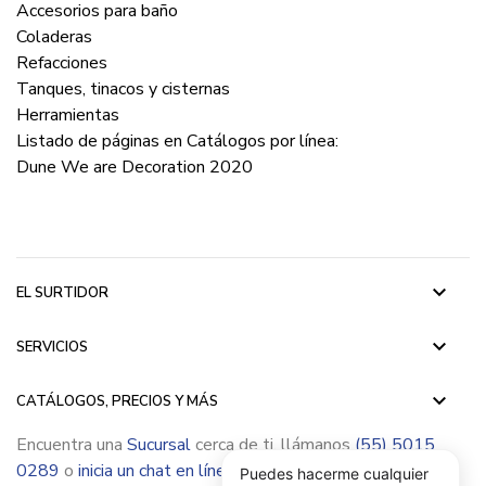
Accesorios para baño
Coladeras
Refacciones
Tanques, tinacos y cisternas
Herramientas
Listado de páginas en Catálogos por línea:
Dune We are Decoration 2020
keyboard_arrow_down
EL SURTIDOR
keyboard_arrow_down
SERVICIOS
keyboard_arrow_down
CATÁLOGOS, PRECIOS Y MÁS
Encuentra una
Sucursal
cerca de ti, llámanos
(55) 5015
0289
o
inicia un chat en línea
Puedes hacerme cualquier