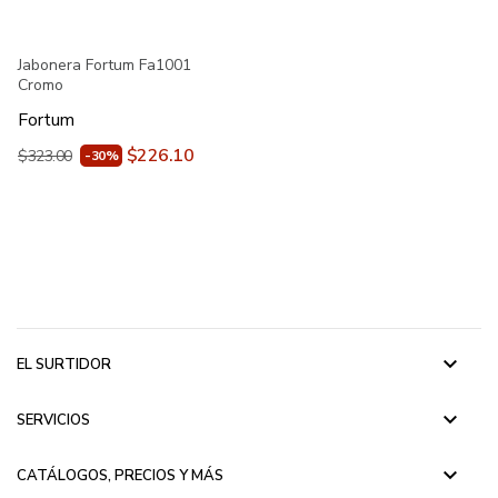
Jabonera Fortum Fa1001
Cromo
Fortum
$226.10
$323.00
-30%
keyboard_arrow_down
EL SURTIDOR
keyboard_arrow_down
SERVICIOS
keyboard_arrow_down
CATÁLOGOS, PRECIOS Y MÁS