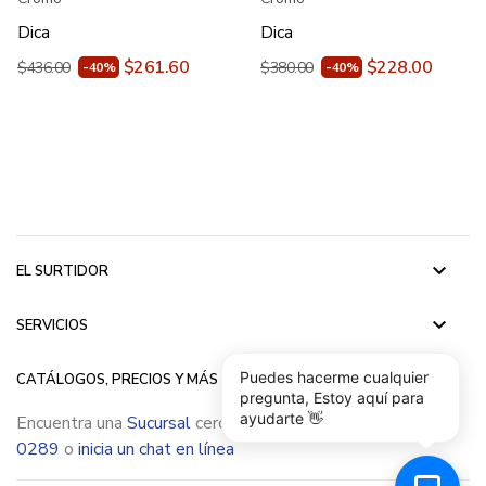
Dica
Dica
$261.60
$228.00
$436.00
$380.00
-40%
-40%
keyboard_arrow_down
EL SURTIDOR
keyboard_arrow_down
SERVICIOS
keyboard_arrow_down
Puedes hacerme cualquier
CATÁLOGOS, PRECIOS Y MÁS
pregunta, Estoy aquí para
ayudarte 👋
Encuentra una
Sucursal
cerca de ti, llámanos
(55) 5015
0289
o
inicia un chat en línea