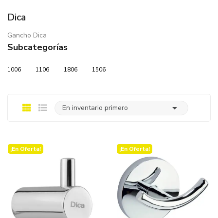
Dica
Gancho Dica
Subcategorías
1006
1106
1806
1506

En inventario primero
¡En Oferta!
¡En Oferta!