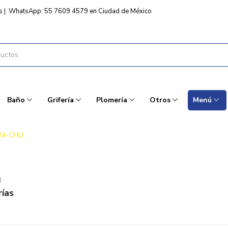
s
|
WhatsApp: 55 7609 4579 en Ciudad de México
Baño
Grifería
Plomería
Otros
Menú
24-CHLI
I
ías