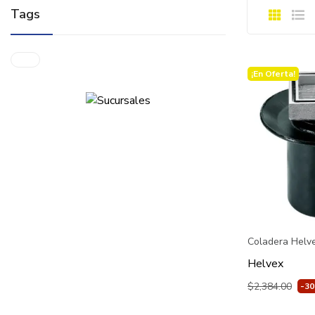
Tags
¡En Oferta!
Coladera Helve
Helvex
$2,384.00
-3