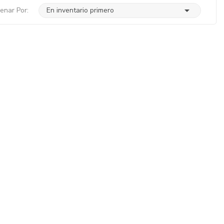

enar Por:
En inventario primero