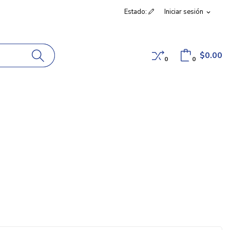
Estado:
Iniciar sesión
expand_more
$0.00
0
0