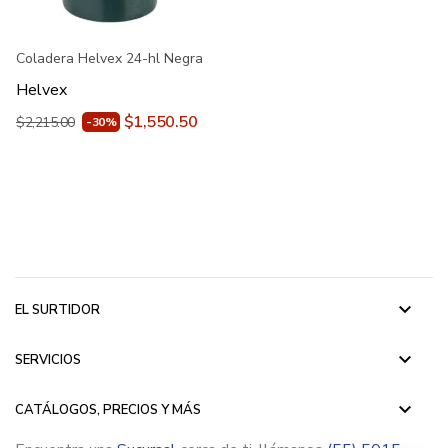
Coladera Helvex 24-hl Negra
Helvex
$1,550.50
$2,215.00
-30%
keyboard_arrow_down
EL SURTIDOR
keyboard_arrow_down
SERVICIOS
keyboard_arrow_down
CATÁLOGOS, PRECIOS Y MÁS