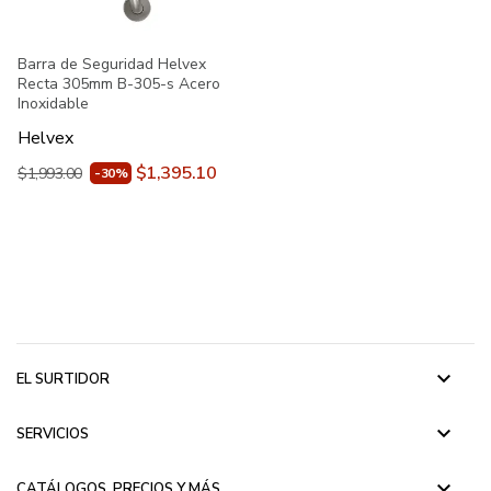
Barra de Seguridad Helvex
Recta 305mm B-305-s Acero
Inoxidable
Helvex
$1,395.10
$1,993.00
-30%
keyboard_arrow_down
EL SURTIDOR
keyboard_arrow_down
SERVICIOS
keyboard_arrow_down
CATÁLOGOS, PRECIOS Y MÁS