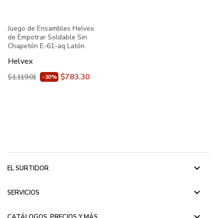
Juego de Ensambles Helvex
de Empotrar Soldable Sin
Chapetón E-61-aq Latón
Helvex
$783.30
$1,119.01
-30%
keyboard_arrow_down
EL SURTIDOR
keyboard_arrow_down
SERVICIOS
keyboard_arrow_down
CATÁLOGOS, PRECIOS Y MÁS