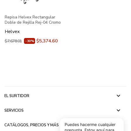
Repisa Helvex Rectangular
Doble de Rejilla Rej-04 Cromo
Helvex
$5,374.60
$7,678.01
-30%
keyboard_arrow_down
EL SURTIDOR
keyboard_arrow_down
SERVICIOS
keyboard_arrow_down
Puedes hacerme cualquier
CATÁLOGOS, PRECIOS Y MÁS
pregunta, Estoy aquí para