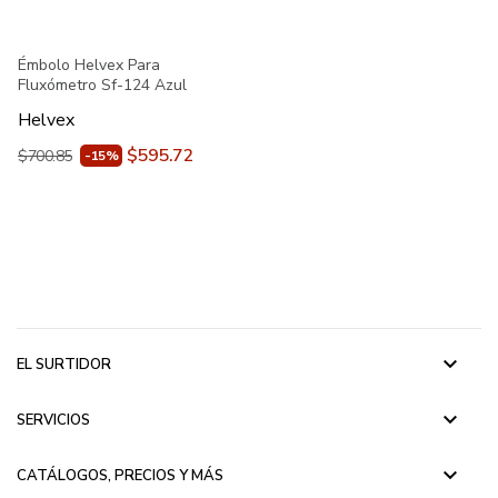
Émbolo Helvex Para
Fluxómetro Sf-124 Azul
Helvex
$595.72
$700.85
-15%
keyboard_arrow_down
EL SURTIDOR
keyboard_arrow_down
SERVICIOS
keyboard_arrow_down
CATÁLOGOS, PRECIOS Y MÁS