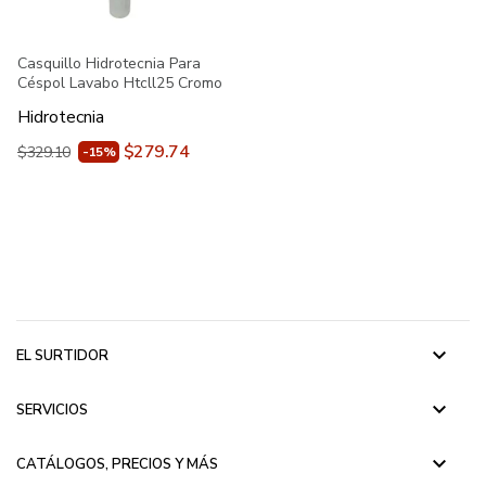
Casquillo Hidrotecnia Para
Céspol Lavabo Htcll25 Cromo
Hidrotecnia
$279.74
$329.10
-15%
keyboard_arrow_down
EL SURTIDOR
keyboard_arrow_down
SERVICIOS
keyboard_arrow_down
CATÁLOGOS, PRECIOS Y MÁS