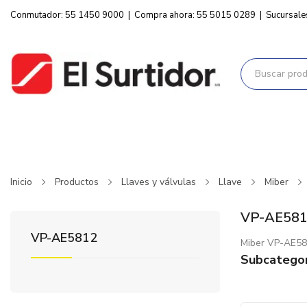
Conmutador: 55 1450 9000
|
Compra ahora: 55 5015 0289
|
Sucursale
Inicio
Productos
Llaves y válvulas
Llave
Miber
VP-AE58
VP-AE5812
Miber VP-AE5
Subcategor