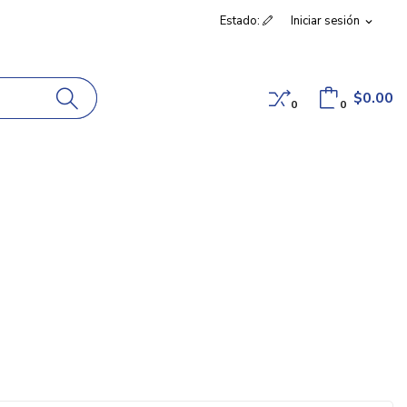
Estado:
Iniciar sesión
expand_more
$0.00
0
0