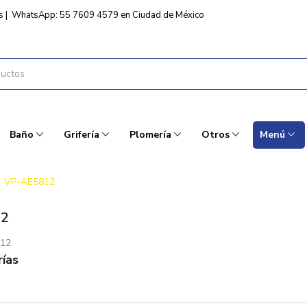
s
|
WhatsApp: 55 7609 4579 en Ciudad de México
Baño
Grifería
Plomería
Otros
Menú
VP-AE5812
12
812
ías