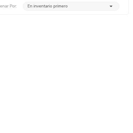

enar Por:
En inventario primero