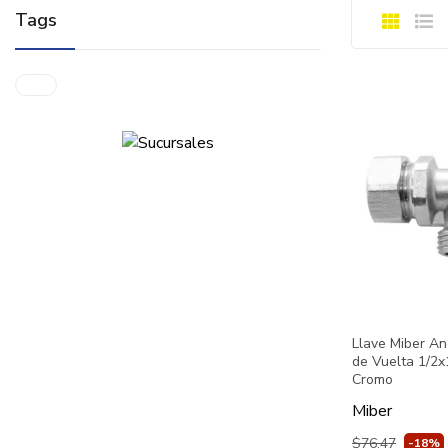
Tags
Llave Miber Ang
de Vuelta 1/2
Cromo
Miber
$76.47
-18%