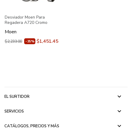
Desviador Moen Para
Regadera A720 Cromo
Moen
$1,451.45
$2,233.00
-35%
keyboard_arrow_down
EL SURTIDOR
keyboard_arrow_down
SERVICIOS
keyboard_arrow_down
CATÁLOGOS, PRECIOS Y MÁS