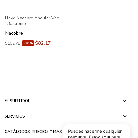
Llave Nacobre Angular Vac-
13c Cromo
Nacobre
$82.17
$102.71
-20%
keyboard_arrow_down
EL SURTIDOR
keyboard_arrow_down
SERVICIOS
keyboard_arrow_down
Puedes hacerme cualquier
CATÁLOGOS, PRECIOS Y MÁS
pregunta, Estoy aquí para