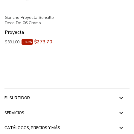
Gancho Proyecta Sencillo
Deco Dc-06 Cromo
Proyecta
$273.70
$391.00
-30%
keyboard_arrow_down
EL SURTIDOR
keyboard_arrow_down
SERVICIOS
keyboard_arrow_down
CATÁLOGOS, PRECIOS Y MÁS