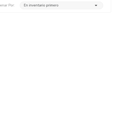

enar Por:
En inventario primero