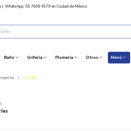
s
|
WhatsApp: 55 7609 4579 en Ciudad de México
Baño
Grifería
Plomería
Otros
Menú
royecta
DC-08
8
ías