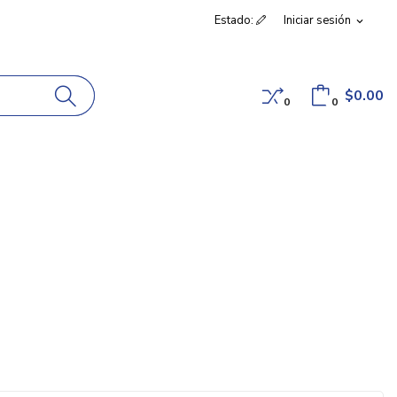
Estado:
Iniciar sesión
expand_more
$0.00
0
0