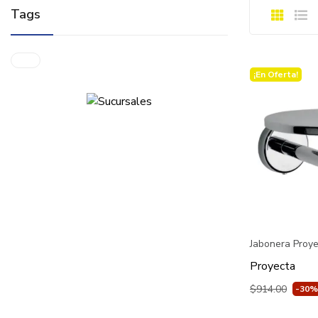
Tags
¡En Oferta!
Jabonera Proy
Proyecta
$914.00
-30%