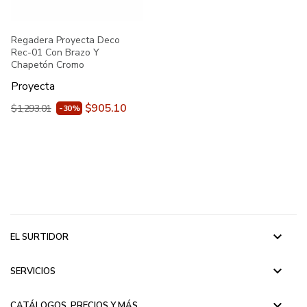
Regadera Proyecta Deco
Rec-01 Con Brazo Y
Chapetón Cromo
Proyecta
$905.10
$1,293.01
-30%
keyboard_arrow_down
EL SURTIDOR
keyboard_arrow_down
SERVICIOS
keyboard_arrow_down
CATÁLOGOS, PRECIOS Y MÁS