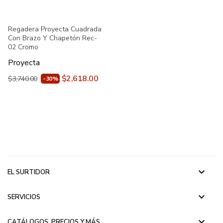
Regadera Proyecta Cuadrada
Con Brazo Y Chapetón Rec-
02 Cromo
Proyecta
$2,618.00
$3,740.00
-30%
keyboard_arrow_down
EL SURTIDOR
keyboard_arrow_down
SERVICIOS
keyboard_arrow_down
CATÁLOGOS, PRECIOS Y MÁS