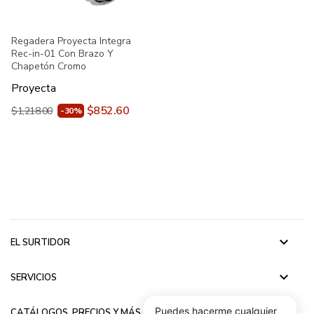
Regadera Proyecta Integra
Rec-in-01 Con Brazo Y
Chapetón Cromo
Proyecta
$852.60
$1,218.00
-30%
keyboard_arrow_down
EL SURTIDOR
keyboard_arrow_down
SERVICIOS
keyboard_arrow_down
Puedes hacerme cualquier
CATÁLOGOS, PRECIOS Y MÁS