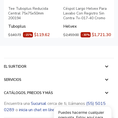
Tee Tuboplus Reducida
Céspol Largo Helvex Para
Central 75x75x50mm
Lavabo Con Registro Sin
200194
Contra Tv-017-40 Cromo
Tuboplus
Helvex
$119.62
$1,721.30
$140.73
$2,459.00
-15%
-30%
keyboard_arrow_down
EL SURTIDOR
keyboard_arrow_down
SERVICIOS
keyboard_arrow_down
CATÁLOGOS, PRECIOS Y MÁS
Encuentra una
Sucursal
cerca de ti, llámanos
(55) 5015
0289
o
inicia un chat en línea
Puedes hacerme cualquier
pregunta, Estoy aquí para