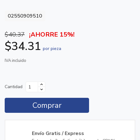
02550909510
$40.37
¡AHORRE 15%!
$34.31
por pieza
IVA incluido
Cantidad
Comprar
Envío Gratis / Express