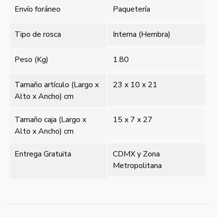
Envío foráneo
Paquetería
Tipo de rosca
Interna (Hembra)
Peso (Kg)
1.80
Tamaño artículo (Largo x
23 x 10 x 21
Alto x Ancho) cm
Tamaño caja (Largo x
15 x 7 x 27
Alto x Ancho) cm
Entrega Gratuita
CDMX y Zona
Metropolitana