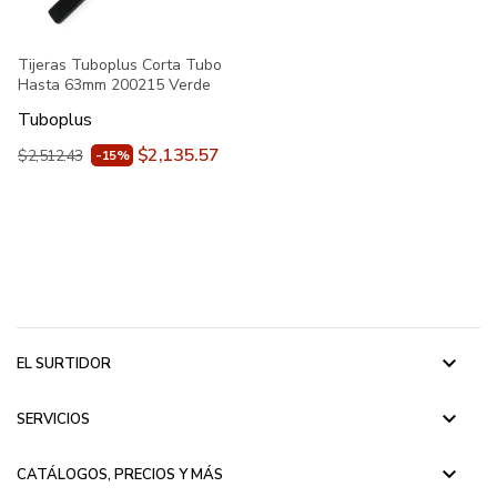
Tijeras Tuboplus Corta Tubo
Hasta 63mm 200215 Verde
Tuboplus
$2,135.57
$2,512.43
-15%
keyboard_arrow_down
EL SURTIDOR
keyboard_arrow_down
SERVICIOS
keyboard_arrow_down
CATÁLOGOS, PRECIOS Y MÁS