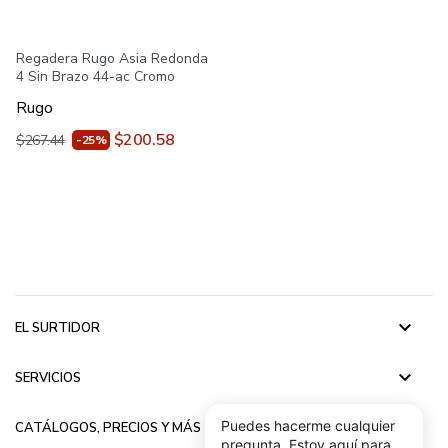
Regadera Rugo Asia Redonda
4 Sin Brazo 44-ac Cromo
Rugo
$200.58
$267.44
-25%
keyboard_arrow_down
EL SURTIDOR
keyboard_arrow_down
SERVICIOS
keyboard_arrow_down
Puedes hacerme cualquier
CATÁLOGOS, PRECIOS Y MÁS
pregunta, Estoy aquí para