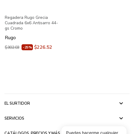
Regadera Rugo Grecia
Cuadrada 6x6 Antisarro 44-
gs Cromo
Rugo
$226.52
$302.03
-25%
keyboard_arrow_down
EL SURTIDOR
keyboard_arrow_down
SERVICIOS
keyboard_arrow_down
Puedes hacerme cualquier
CATÁLOGOS, PRECIOS Y MÁS