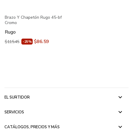
Brazo Y Chapetón Rugo 45-bf
Cromo
Rugo
$86.59
$115.45
-25%
keyboard_arrow_down
EL SURTIDOR
keyboard_arrow_down
SERVICIOS
keyboard_arrow_down
CATÁLOGOS, PRECIOS Y MÁS