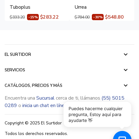
Tuboplus
Urrea
$283.22
$548.80
$333.20
$784.00
-15%
-30%
keyboard_arrow_down
EL SURTIDOR
keyboard_arrow_down
SERVICIOS
keyboard_arrow_down
CATÁLOGOS, PRECIOS Y MÁS
Encuentra una
Sucursal
cerca de ti, llámanos
(55) 5015
0289
o
inicia un chat en línea
Puedes hacerme cualquier
pregunta, Estoy aquí para
ayudarte 👋
Copyright © 2025 El Surtidor
Todos los derechos reservados.